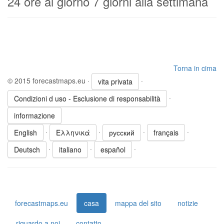
24 ore al giorno 7 giorni alla settimana
Torna in cima
© 2015 forecastmaps.eu ·
·
vita privata
·
Condizioni d uso - Esclusione di responsabilità
informazione
·
·
·
·
English
Ελληνικά
русский
français
·
·
·
Deutsch
italiano
español
forecastmaps.eu
casa
mappa del sito
notizie
riguardo a noi
contatto